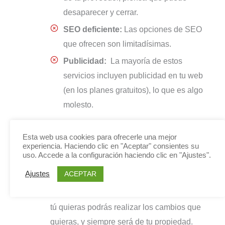
desaparecer y cerrar.
SEO deficiente:
Las opciones de SEO
que ofrecen son limitadísimas.
Publicidad:
La mayoría de estos
servicios incluyen publicidad en tu web
(en los planes gratuitos), lo que es algo
molesto.
Opción 3: Crear tu propia página web con
Esta web usa cookies para ofrecerle una mejor
experiencia. Haciendo clic en "Aceptar" consientes su
WordPress
y contratar un servidor
uso. Accede a la configuración haciendo clic en "Ajustes".
Si creas tu mismo tu propia página web,
ACEPTAR
Ajustes
tendrás la ventaja de poder gestionarla
directamente sin depender de nadie. Cuando
tú quieras podrás realizar los cambios que
quieras, y siempre será de tu propiedad.