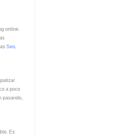
ng online.
nas
gias
Seo
,
patizar
oco a poco
án pasando,
ble. Es