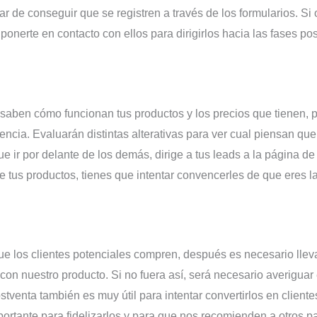
tar de conseguir que se registren a través de los formularios. Si
ponerte en contacto con ellos para dirigirlos hacia las fases pos
, saben cómo funcionan tus productos y los precios que tienen, 
ncia. Evaluarán distintas alterativas para ver cual piensan qu
e ir por delante de los demás, dirige a tus leads a la página de
de tus productos, tienes que intentar convencerles de que eres l
e los clientes potenciales compren, después es necesario llev
 con nuestro producto. Si no fuera así, será necesario averiguar
tventa también es muy útil para intentar convertirlos en client
rtante para fidelizarlos y para que nos recomienden a otros p