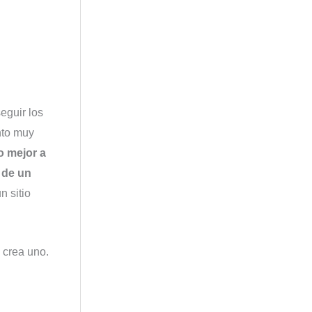
eguir los
nto muy
o mejor a
 de un
n sitio
 crea uno.