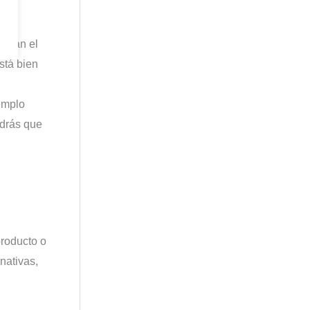
donan el
stá bien
emplo
ndrás que
producto o
nativas,