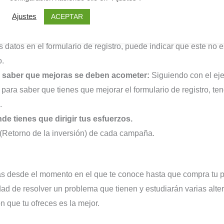
ACEPTAR
Ajustes
o abandona el embudo:
Si por ejemplo muchos usuarios aban
datos en el formulario de registro, puede indicar que este no e
o.
ra saber que mejoras se deben acometer:
Siguiendo con el ej
á para saber que tienes que mejorar el formulario de registro, te
e.
de tienes que dirigir tus esfuerzos.
(Retorno de la inversión) de cada campaña.
pas desde el momento en el que te conoce hasta que compra tu 
ad de resolver un problema que tienen y estudiarán varias alter
ión que tu ofreces es la mejor.