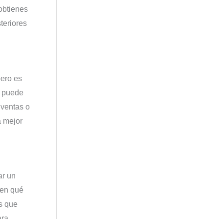
 obtienes
teriores
pero es
e puede
 ventas o
a mejor
ar un
 en qué
es que
ara