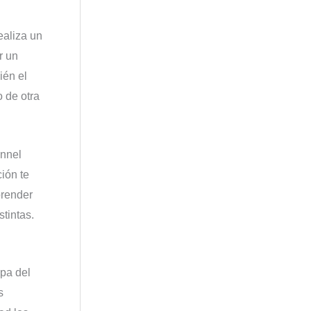
ealiza un
r un
ién el
 de otra
unnel
ión te
prender
tintas.
apa del
s