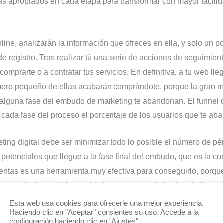
s apropiados en cada etapa para transformar con mayor facilid
line, analizarán la información que ofreces en ella, y solo un p
 registro. Tras realizar tú una serie de acciones de seguimien
mprarte o a contratar tus servicios. En definitiva, a tu web ll
úmero pequeño de ellas acabarán comprándote, porque la gran m
n alguna fase del embudo de marketing te abandonan. El funnel 
n cada fase del proceso el porcentaje de los usuarios que te a
eting digital debe ser minimizar todo lo posible el número de pé
 potenciales que llegue a la fase final del embudo, que es la c
 ventas es una herramienta muy efectiva para conseguirlo, porq
te ayudará a optimizar todos los pasos que debe dar el cliente 
Esta web usa cookies para ofrecerle una mejor experiencia.
Haciendo clic en "Aceptar" consientes su uso. Accede a la
configuración haciendo clic en "Ajustes".