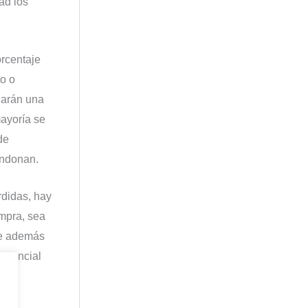
ad los
orcentaje
to o
egarán una
ayoría se
de
bandonan.
rdidas, hay
ompra, sea
ue además
potencial